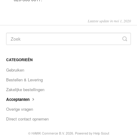
Laatste update in mei 1, 2020
CATEGORIEËN
Gebruiken
Bestellen & Levering
Zakelijke bestellingen
Acceptanten
Overige vragen
Direct contact opnemen
©
HAWK Commerce B.V.
2026.
Powered by
Help Scout