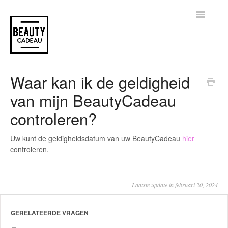
Toggle
Navigatio
Home
Waar kan ik de geldigheid
van mijn BeautyCadeau
controleren?
Uw kunt de geldigheidsdatum van uw BeautyCadeau
hier
controleren.
Laatste update in februari 20, 2024
GERELATEERDE VRAGEN