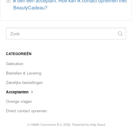
Ik ben een acceptant. Hoe kan ik contact opnemen met
BeautyCadeau?
CATEGORIEËN
Gebruiken
Bestellen & Levering
Zakelijke bestellingen
Acceptanten
Overige vragen
Direct contact opnemen
©
HAWK Commerce B.V.
2026.
Powered by
Help Scout