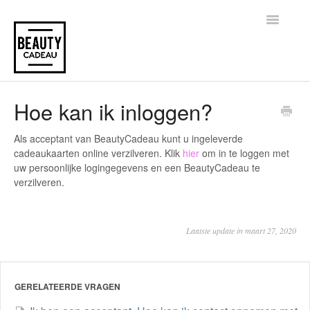
Toggle
Navigatio
Home
Hoe kan ik inloggen?
Als acceptant van BeautyCadeau kunt u ingeleverde
cadeaukaarten online verzilveren. Klik
hier
om in te loggen met
uw persoonlijke logingegevens en een BeautyCadeau te
verzilveren.
Laatste update in maart 27, 2020
GERELATEERDE VRAGEN